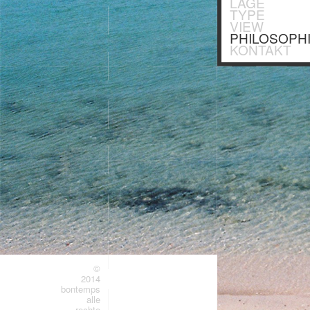
LAGE
TYPE
VIEW
PHILOSOPH
KONTAKT
©
2014
bontemps
alle
rechte