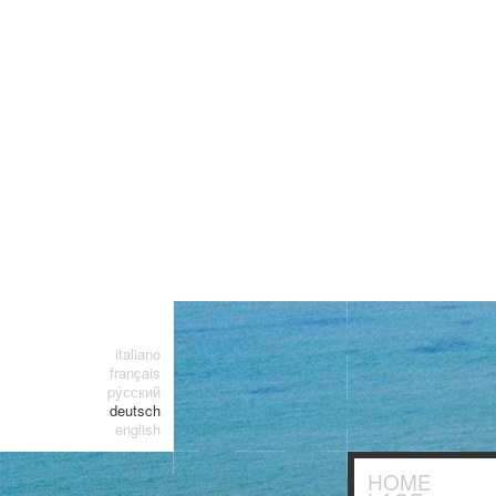
italiano
français
pу́сский
deutsch
english
HOME