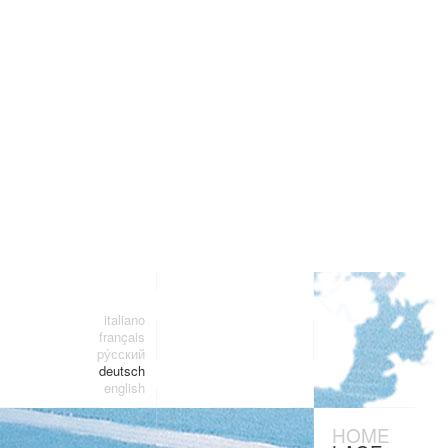
italiano
français
pу́сский
deutsch
english
HOME