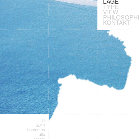
LAGE
TYPE
VIEW
PHILOSOPH
KONTAKT
©
2014
bontemps
alle
rechte