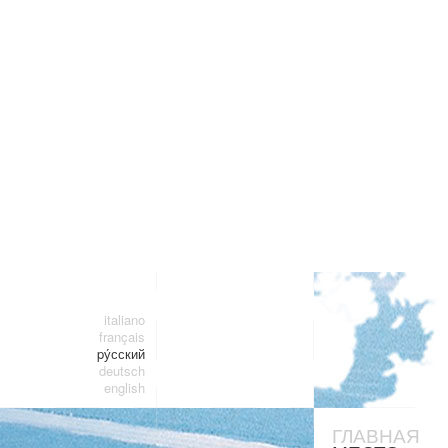
italiano
français
pу́сский
deutsch
english
ГЛАВНАЯ